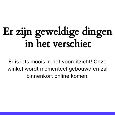
Naar
de
inhoud
springen
Er zijn geweldige dingen
in het verschiet
Er is iets moois in het vooruitzicht! Onze
winkel wordt momenteel gebouwd en zal
binnenkort online komen!