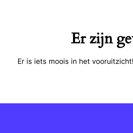
Naar
de
inhoud
Er zijn g
springen
Er is iets moois in het vooruitzi