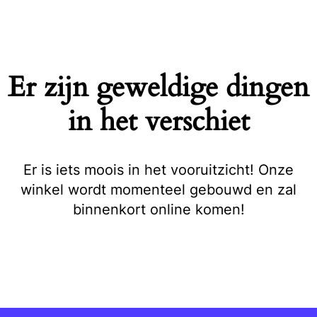
Naar
de
inhoud
springen
Er zijn geweldige dingen
in het verschiet
Er is iets moois in het vooruitzicht! Onze
winkel wordt momenteel gebouwd en zal
binnenkort online komen!