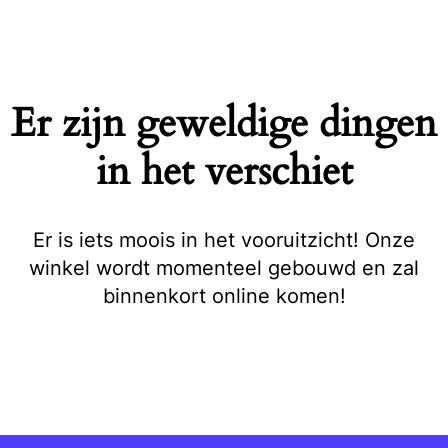
Naar
de
inhoud
springen
Er zijn geweldige dingen
in het verschiet
Er is iets moois in het vooruitzicht! Onze
winkel wordt momenteel gebouwd en zal
binnenkort online komen!