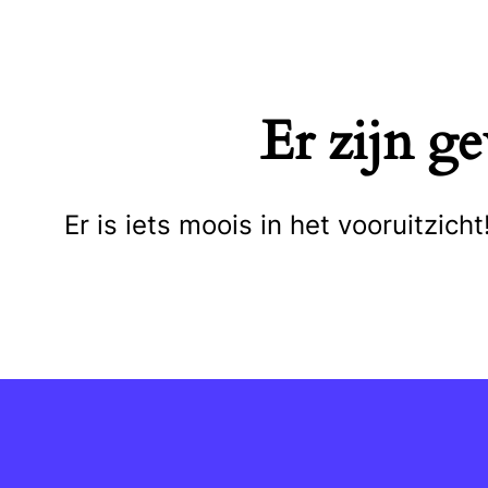
Naar
de
inhoud
Er zijn g
springen
Er is iets moois in het vooruitzi