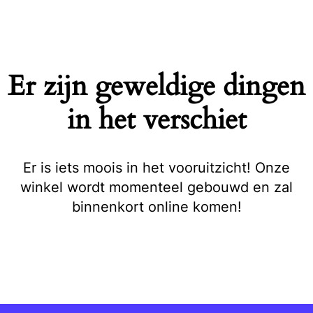
Naar
de
inhoud
springen
Er zijn geweldige dingen
in het verschiet
Er is iets moois in het vooruitzicht! Onze
winkel wordt momenteel gebouwd en zal
binnenkort online komen!