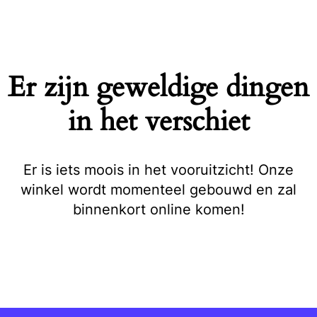
Naar
de
inhoud
springen
Er zijn geweldige dingen
in het verschiet
Er is iets moois in het vooruitzicht! Onze
winkel wordt momenteel gebouwd en zal
binnenkort online komen!