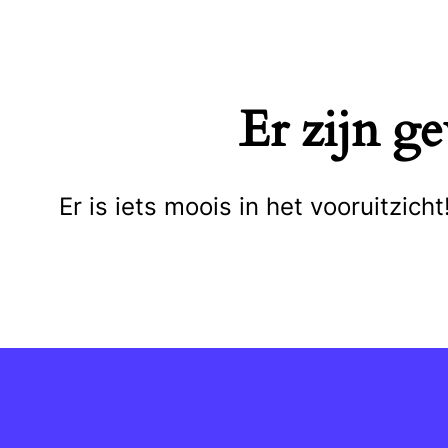
Naar
de
inhoud
Er zijn g
springen
Er is iets moois in het vooruitzi