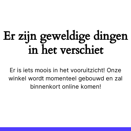
Naar
de
inhoud
springen
Er zijn geweldige dingen
in het verschiet
Er is iets moois in het vooruitzicht! Onze
winkel wordt momenteel gebouwd en zal
binnenkort online komen!