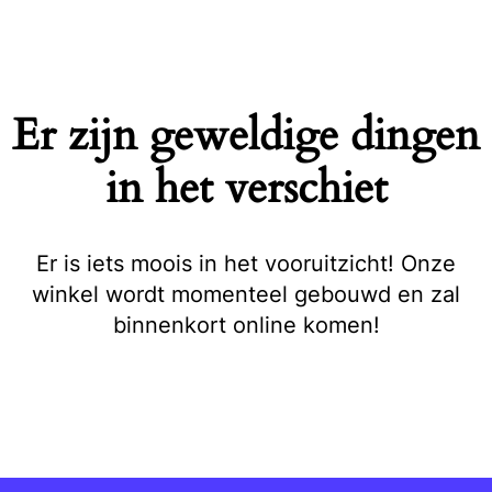
Naar
de
inhoud
springen
Er zijn geweldige dingen
in het verschiet
Er is iets moois in het vooruitzicht! Onze
winkel wordt momenteel gebouwd en zal
binnenkort online komen!