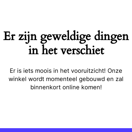
Naar
de
inhoud
springen
Er zijn geweldige dingen
in het verschiet
Er is iets moois in het vooruitzicht! Onze
winkel wordt momenteel gebouwd en zal
binnenkort online komen!