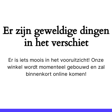
Naar
de
inhoud
springen
Er zijn geweldige dingen
in het verschiet
Er is iets moois in het vooruitzicht! Onze
winkel wordt momenteel gebouwd en zal
binnenkort online komen!