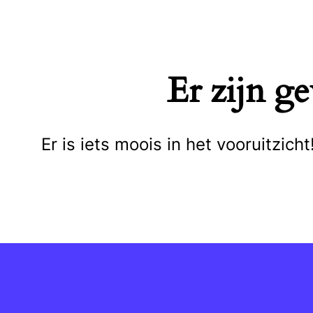
Naar
de
inhoud
Er zijn g
springen
Er is iets moois in het vooruitzi