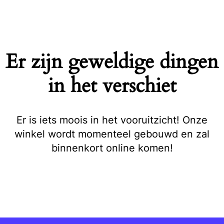
Naar
de
inhoud
springen
Er zijn geweldige dingen
in het verschiet
Er is iets moois in het vooruitzicht! Onze
winkel wordt momenteel gebouwd en zal
binnenkort online komen!