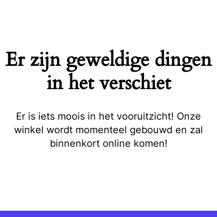
Naar
de
inhoud
springen
Er zijn geweldige dingen
in het verschiet
Er is iets moois in het vooruitzicht! Onze
winkel wordt momenteel gebouwd en zal
binnenkort online komen!