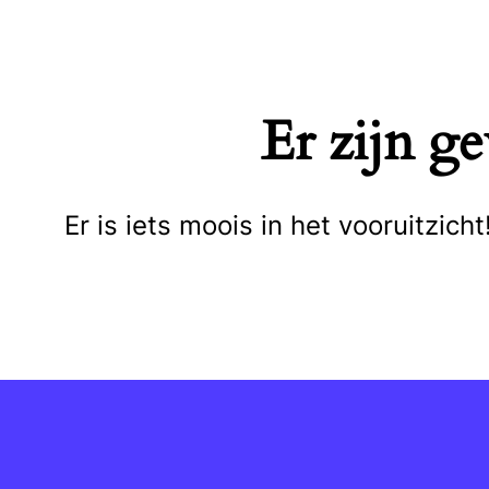
Naar
de
inhoud
Er zijn g
springen
Er is iets moois in het vooruitzi