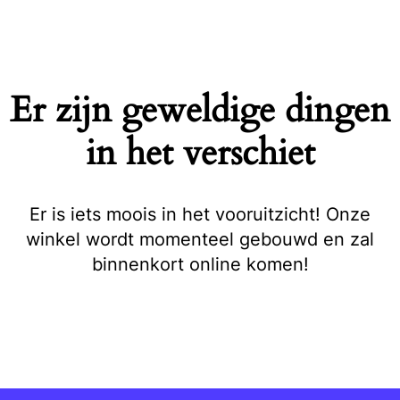
Naar
de
inhoud
springen
Er zijn geweldige dingen
in het verschiet
Er is iets moois in het vooruitzicht! Onze
winkel wordt momenteel gebouwd en zal
binnenkort online komen!