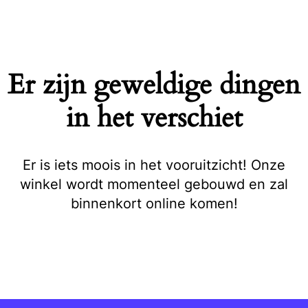
Naar
de
inhoud
springen
Er zijn geweldige dingen
in het verschiet
Er is iets moois in het vooruitzicht! Onze
winkel wordt momenteel gebouwd en zal
binnenkort online komen!