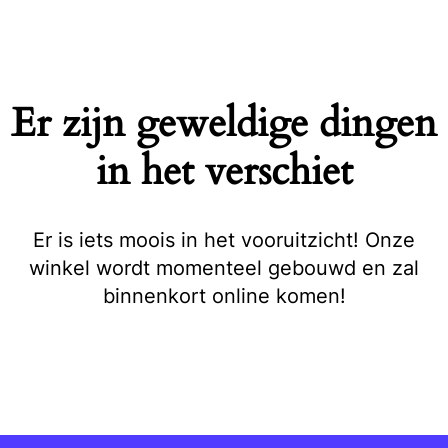
Naar
de
inhoud
springen
Er zijn geweldige dingen
in het verschiet
Er is iets moois in het vooruitzicht! Onze
winkel wordt momenteel gebouwd en zal
binnenkort online komen!