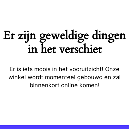
Naar
de
inhoud
springen
Er zijn geweldige dingen
in het verschiet
Er is iets moois in het vooruitzicht! Onze
winkel wordt momenteel gebouwd en zal
binnenkort online komen!