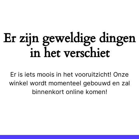
Naar
de
inhoud
springen
Er zijn geweldige dingen
in het verschiet
Er is iets moois in het vooruitzicht! Onze
winkel wordt momenteel gebouwd en zal
binnenkort online komen!