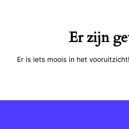
Naar
de
inhoud
Er zijn g
springen
Er is iets moois in het vooruitzi