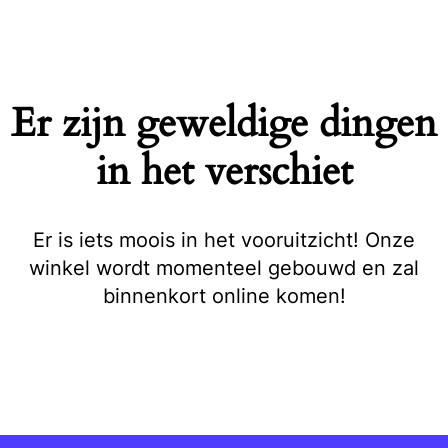
Naar
de
inhoud
springen
Er zijn geweldige dingen
in het verschiet
Er is iets moois in het vooruitzicht! Onze
winkel wordt momenteel gebouwd en zal
binnenkort online komen!