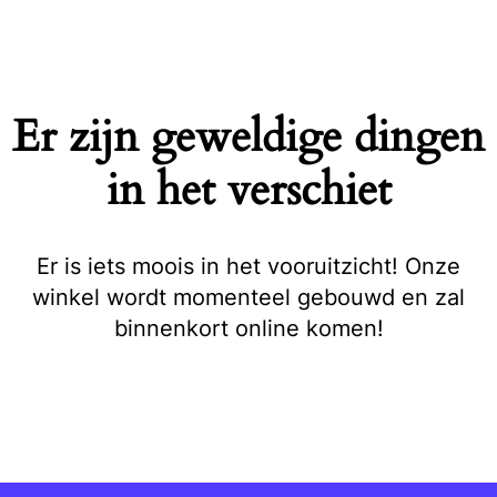
Naar
de
inhoud
springen
Er zijn geweldige dingen
in het verschiet
Er is iets moois in het vooruitzicht! Onze
winkel wordt momenteel gebouwd en zal
binnenkort online komen!