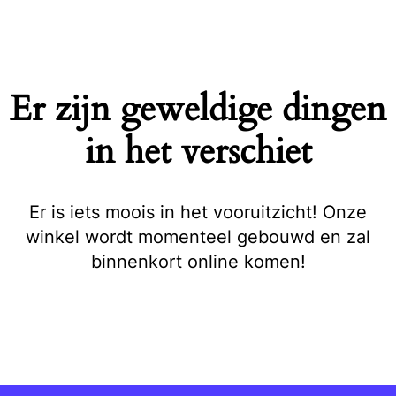
Naar
de
inhoud
springen
Er zijn geweldige dingen
in het verschiet
Er is iets moois in het vooruitzicht! Onze
winkel wordt momenteel gebouwd en zal
binnenkort online komen!