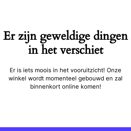
Naar
de
inhoud
springen
Er zijn geweldige dingen
in het verschiet
Er is iets moois in het vooruitzicht! Onze
winkel wordt momenteel gebouwd en zal
binnenkort online komen!