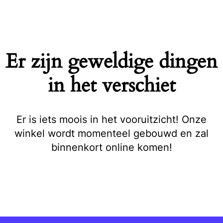
Naar
de
inhoud
springen
Er zijn geweldige dingen
in het verschiet
Er is iets moois in het vooruitzicht! Onze
winkel wordt momenteel gebouwd en zal
binnenkort online komen!