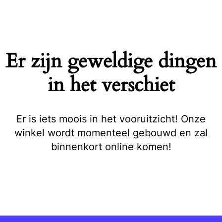
Naar
de
inhoud
springen
Er zijn geweldige dingen
in het verschiet
Er is iets moois in het vooruitzicht! Onze
winkel wordt momenteel gebouwd en zal
binnenkort online komen!