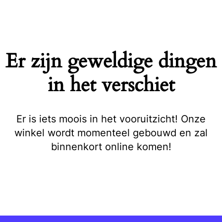
Naar
de
inhoud
springen
Er zijn geweldige dingen
in het verschiet
Er is iets moois in het vooruitzicht! Onze
winkel wordt momenteel gebouwd en zal
binnenkort online komen!