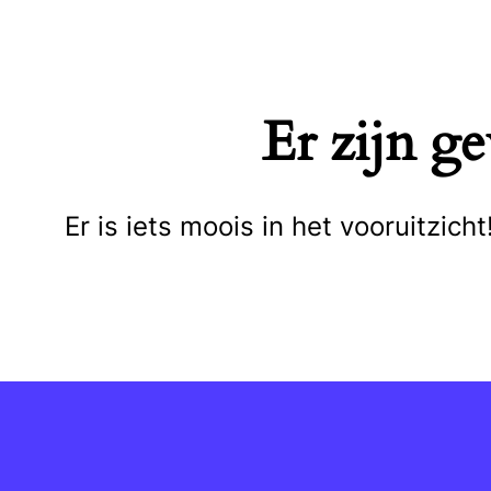
Naar
de
inhoud
Er zijn g
springen
Er is iets moois in het vooruitzi