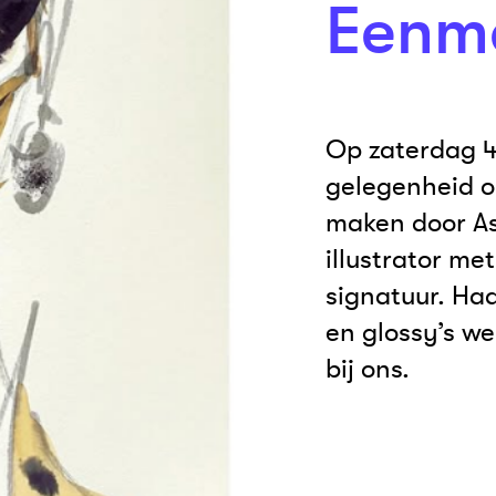
Eenma
Op zaterdag 4 
gelegenheid o
maken door As
illustrator m
signatuur. Ha
en glossy’s we
bij ons.