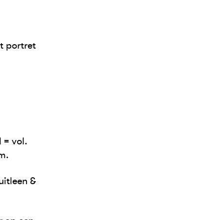
t portret
 = vol.
m.
uitleen &