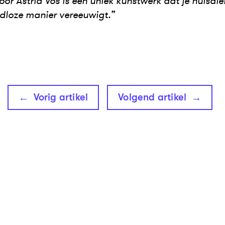
oor Astrid Vos is een uniek kunstwerk dat je huisdie
jdloze manier vereeuwigt.”
Vorig artikel
Volgend artikel