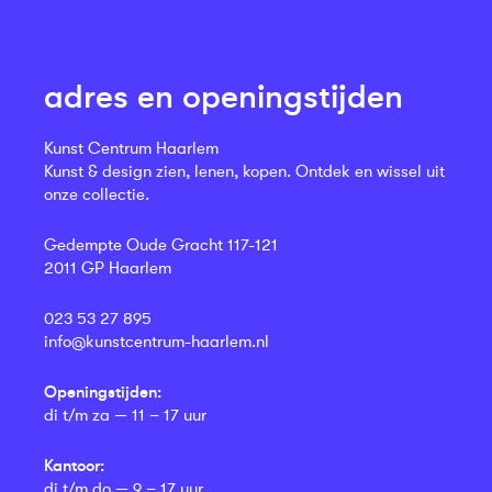
adres en openingstijden
Kunst Centrum Haarlem
Kunst & design zien, lenen, kopen. Ontdek en wissel uit
onze collectie.
Gedempte Oude Gracht 117-121
2011 GP Haarlem
023 53 27 895
info@kunstcentrum-haarlem.nl
Openingstijden:
di t/m za — 11 – 17 uur
Kantoor:
di t/m do — 9 – 17 uur