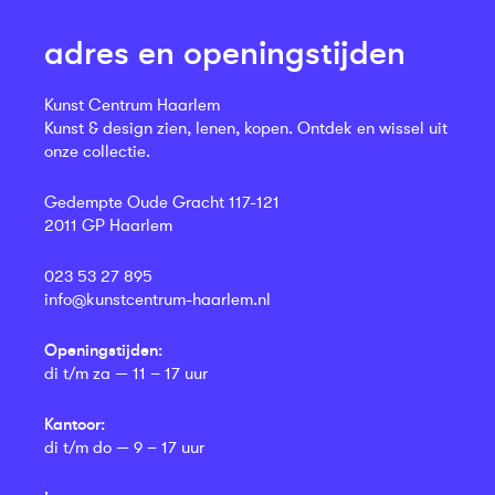
adres en openingstijden
Kunst Centrum Haarlem
Kunst & design zien, lenen, kopen. Ontdek en wissel uit
onze collectie.
Gedempte Oude Gracht 117-121
2011 GP Haarlem
023 53 27 895
info@kunstcentrum-haarlem.nl
Openingstijden:
di t/m za — 11 – 17 uur
Kantoor:
di t/m do — 9 – 17 uur