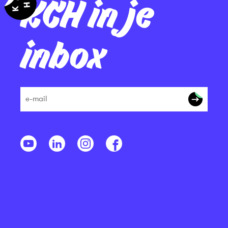
KCH in je
inbox