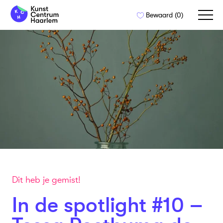
Naar
Bewaard (
0
)
de
inhoud
springen
Dit heb je gemist!
In de spotlight #10 –