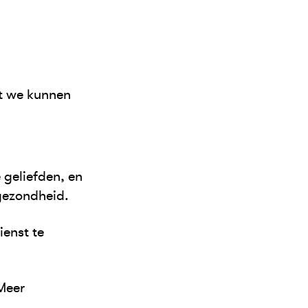
at we kunnen
 geliefden, en
gezondheid.
ienst te
 Meer