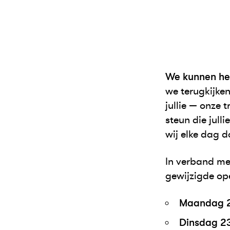
We kunnen het 
we terugkijke
jullie — onze 
steun die jull
wij elke dag d
In verband met
gewijzigde op
Maandag 2
Dinsdag 2