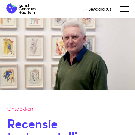
Naar
Bewaard (
0
)
de
inhoud
springen
Ontdekken
Recensie