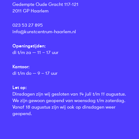
Gedempte Oude Gracht 117-121
2011 GP Haarlem
023 53 27 895
info@kunstcentrum-haarlem.nl
Openingstijden:
di t/m za — 11 – 17 uur
Kantoor:
di t/m do — 9 – 17 uur
Let op:
Dinsdagen zijn wij gesloten van
14 juli t/m 11 augustus
.
We zijn gewoon geopend van woensdag t/m zaterdag.
Vanaf
18 augustus
zijn wij ook op dinsdagen weer
geopend.