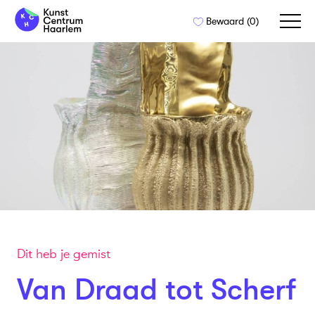
Naar
Bewaard (
0
)
de
inhoud
springen
Dit heb je gemist
Van Draad tot Scherf