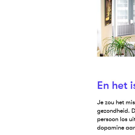
En het 
Je zou het mi
gezondheid. D
persoon los u
dopamine aan 