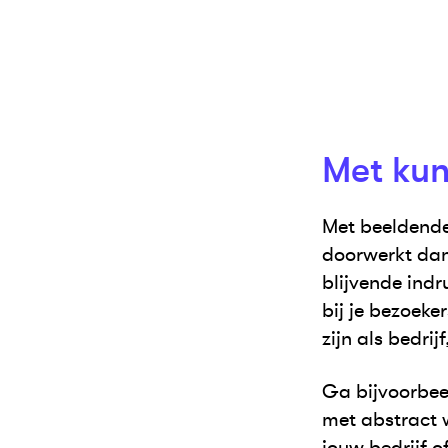
Met kuns
Met beeldende 
doorwerkt dan
blijvende indr
bij je bezoeke
zijn als bedri
Ga bijvoorbeel
met abstract w
jouw bedrijf o