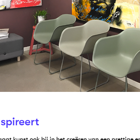
spireert
gt kunst ook bij in het creëren van een prettige e