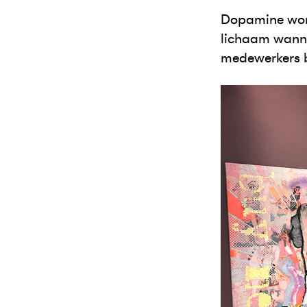
Dopamine word
lichaam wannee
medewerkers b