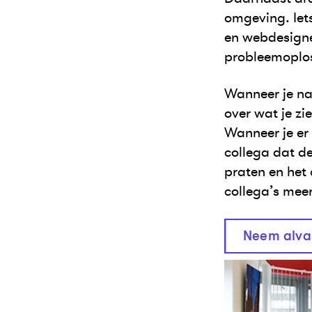
omgeving. Iets
en webdesigner
probleemoplo
Wanneer je na
over wat je zi
Wanneer je er 
collega dat de
praten en het 
collega’s mee
Neem alvast