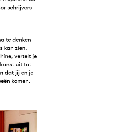
or schrijvers
na te denken
s kan zien.
ine, vertelt je
unst uit tot
dat jij en je
deeën komen.