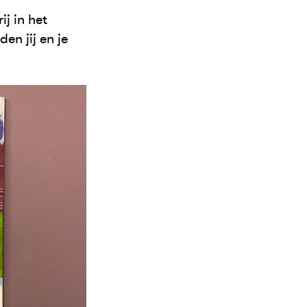
j in het
en jij en je