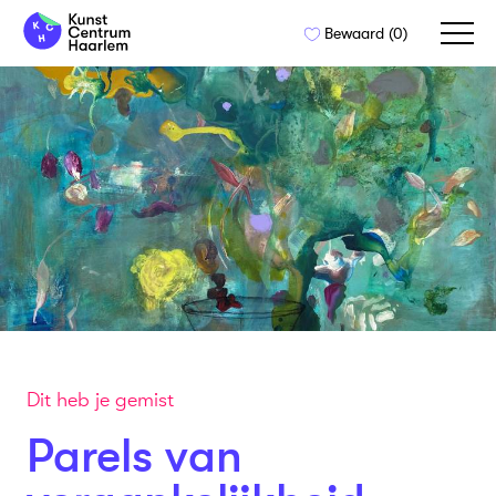
Naar
Bewaard (
0
)
de
inhoud
springen
Dit heb je gemist
Parels van