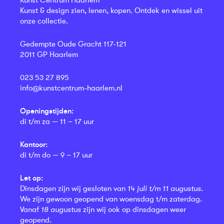
Kunst Centrum Haarlem
Kunst & design zien, lenen, kopen. Ontdek en wissel uit
onze collectie.
Gedempte Oude Gracht 117-121
2011 GP Haarlem
023 53 27 895
info@kunstcentrum-haarlem.nl
Openingstijden:
di t/m za — 11 – 17 uur
Kantoor:
di t/m do — 9 – 17 uur
Let op:
Dinsdagen zijn wij gesloten van
14 juli t/m 11 augustus
.
We zijn gewoon geopend van woensdag t/m zaterdag.
Vanaf
18 augustus
zijn wij ook op dinsdagen weer
geopend.