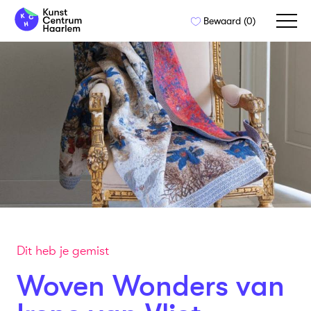
Naar
Bewaard (
0
)
de
inhoud
springen
Dit heb je gemist
Woven Wonders van