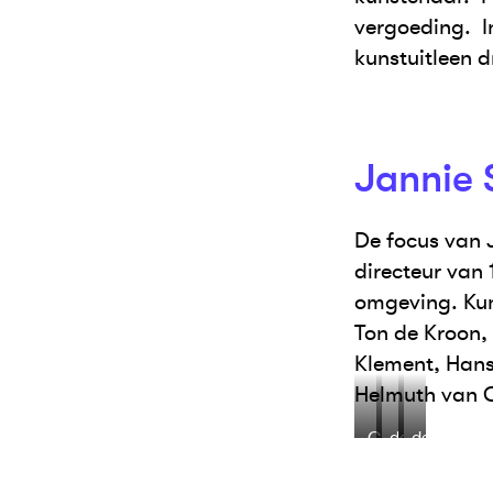
vergoeding. I
kunstuitleen d
Jannie 
De focus van 
directeur van
omgeving. Kuns
Ton de Kroon,
Klement, Hans
Helmuth van G
Co
detail
detail
van
werk
werk
Assema
Peter
Marinus