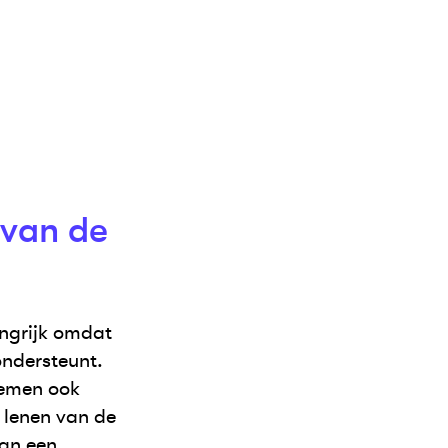
 van de
angrijk omdat
ondersteunt.
nemen ook
 lenen van de
dan een