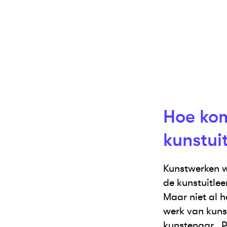
Hoe kom
kunstui
Kunstwerken w
de kunstuitle
Maar niet al 
werk van kunst
kunstenaar. P