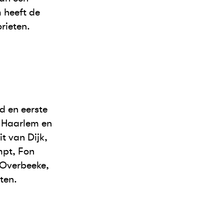
 heeft de
rieten.
d en eerste
t Haarlem en
t van Dijk,
mpt, Fon
 Overbeeke,
ten.