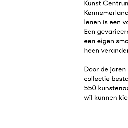
Kunst Centru
Kennemerland,
lenen is een 
Een gevarieerd
een eigen sma
heen verandere
Door de jaren 
collectie bes
550 kunstenaa
wil kunnen ki