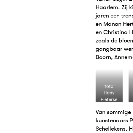
Haarlem. Zij k
jaren een tre
en Manon Hert
en Christina H
zoals de bloe
gangbaar werk
Boorn, Annema
foto
Hans
Pieterse
Van sommige k
kunstenaars P
Schellekens, 