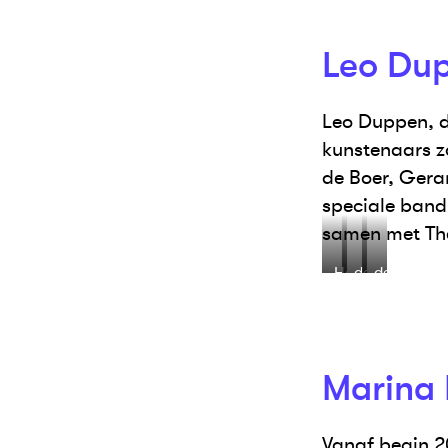
van
Fuit
Drumpt
Leo Du
Leo Duppen, d
kunstenaars z
de Boer, Gera
speciale band 
samen met Theo
Herman
detail
detail
Brood
zeefdruk
werk
Ada
Corneille
Breedveld
Marina
Vanaf begin 2