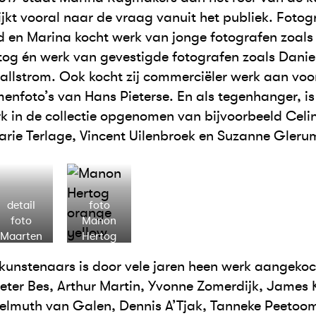
ijkt vooral naar de vraag vanuit het publiek. Fotogr
nd en Marina kocht werk van jonge fotografen zoal
og én werk van gevestigde fotografen zoals Dani
allstrom. Ook kocht zij commerciëler werk aan voor
menfoto’s van Hans Pieterse. En als tegenhanger, i
 in de collectie opgenomen van bijvoorbeeld Celi
rie Terlage, Vincent Uilenbroek en Suzanne Gleru
detail
foto
foto
Manon
Maarten
Hertog
Rots
unstenaars is door vele jaren heen werk aangekoc
eter Bes, Arthur Martin, Yvonne Zomerdijk, James 
Helmuth van Galen, Dennis A’Tjak, Tanneke Peetoo