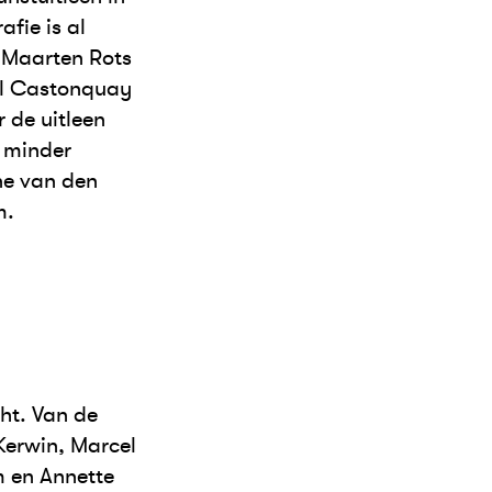
afie is al
s Maarten Rots
el Castonquay
 de uitleen
s minder
ne van den
m.
ht. Van de
Kerwin, Marcel
m en Annette