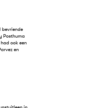
l bevriende
dy Posthuma
 had ook een
Parvez en
nstuitleen in