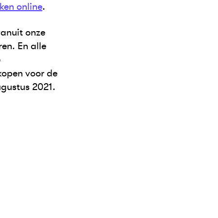
ken online
.
vanuit onze
en. En alle
e
kopen voor de
augustus 2021.