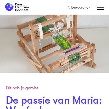
Naar
Bewaard (
0
)
de
inhoud
springen
Dit heb je gemist
De passie van Maria: