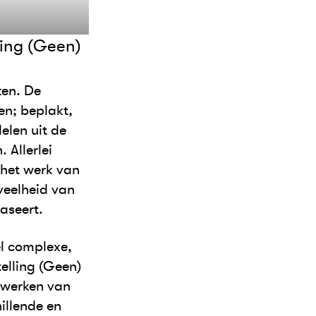
ling (Geen)
ken. De
en; beplakt,
elen uit de
 Allerlei
 het werk van
veelheid van
aseert.
el complexe,
elling (Geen)
 werken van
illende en