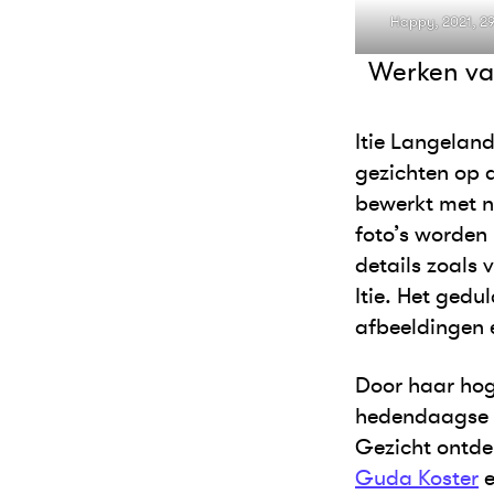
Happy, 2021, 29 
Werken van
Itie Langeland
gezichten op d
bewerkt met n
foto’s worden 
details zoals
Itie. Het gedu
afbeeldingen 
Door haar hoge
hedendaagse p
Gezicht ontde
Guda Koster
e