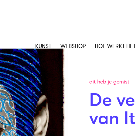
KUNST
WEBSHOP
HOE WERKT HET
dit heb je gemist
De ve
van I