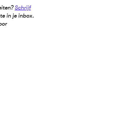
eiten?
Schrijf
e in je inbox.
oor