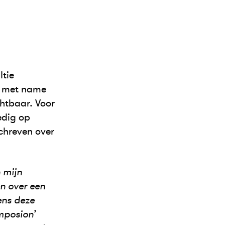
tie
n met name
htbaar. Voor
edig op
chreven over
 mijn
en over een
ens deze
mposion’