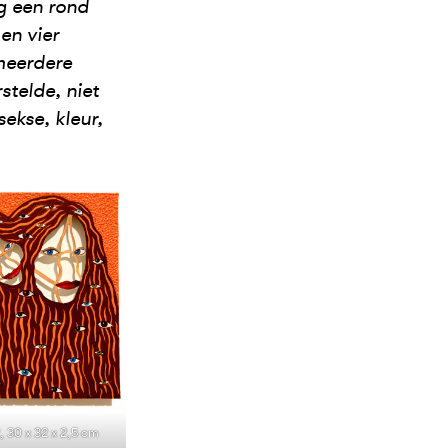
g een rond
en vier
meerdere
stelde, niet
ekse, kleur,
, 30 x 32 x 2,5 cm