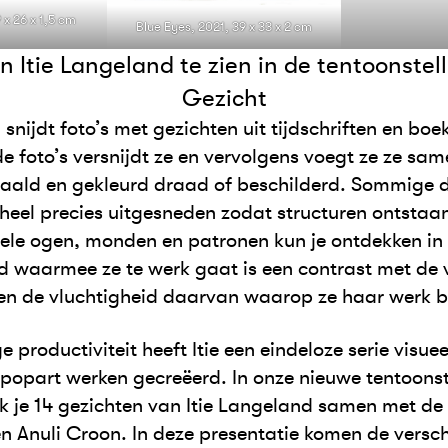
x 26 x 1,5 cm
Blue Eyes, 2021, 39 x 33 x 2 cm
 Itie Langeland te zien in de tentoonstel
Gezicht
 snijdt foto’s met gezichten uit tijdschriften en boe
e foto’s versnijdt ze en vervolgens voegt ze ze sam
aald en gekleurd draad of beschilderd. Sommige d
heel precies uitgesneden zodat structuren ontstaan.
 vele ogen, monden en patronen kun je ontdekken in
ld waarmee ze te werk gaat is een contrast met de 
en de vluchtigheid daarvan waarop ze haar werk b
 productiviteit heeft Itie een eindeloze serie visue
opart werken gecreëerd. In onze nieuwe tentoonst
k je 14 gezichten van Itie Langeland samen met de
n Anuli Croon. In deze presentatie komen de versch