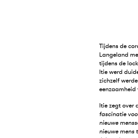
Tijdens de co
Langeland met
tijdens de lo
Itie werd duid
zichzelf werd
eenzaamheid 
Itie zegt ove
fascinatie voo
nieuwe menssoo
nieuwe mens t