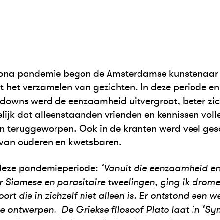
rona pandemie begon de Amsterdamse kunstenaar I
 het verzamelen van gezichten. In deze periode e
ckdowns werd de eenzaamheid uitvergroot, beter zic
elijk dat alleenstaanden vrienden en kennissen voll
en teruggeworpen. Ook in de kranten werd veel ges
van ouderen en kwetsbaren.
r deze pandemieperiode:
‘Vanuit die eenzaamheid en
r Siamese en parasitaire tweelingen, ging ik drom
rt die in zichzelf niet alleen is. Er ontstond een w
e ontwerpen. De Griekse filosoof Plato laat in ‘Sy