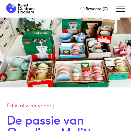
Naar
Bewaard (
0
)
de
inhoud
springen
Dit is al weer voorbij
De passie van