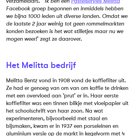
verzamelaars. ‘
Ik ben een
Pastelservies Melitta
Facebook groep begonnen en inmiddels hebben
we bijna 1000 leden uit diverse landen. Omdat we
de laatste 2 jaar weinig tot geen rommelmarkten
konden bezoeken is het wat stilletjes maar nu we
mogen weer!
’ zegt ze daarover.
Het Melitta bedrijf
Melitta Bentz vond in 1908 vond de koffiefilter uit.
Ze had er genoeg van om van om koffie te drinken
met een overvloed aan ‘prut’ er in. Haar eerste
kofﬁeﬁlter was een tinnen blikje met vloeipapier uit
het schoolschrift van haar zoon. Na wat
experimenteren, bijvoorbeeld met staal en
bijsmaken, kwam er in 1937 een porseleinen en
aluminium versie op de markt in kegelvorm met 4