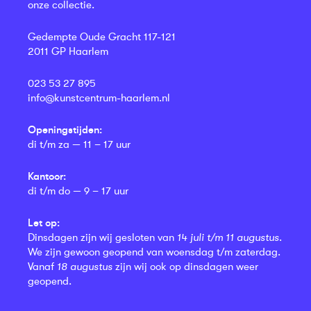
onze collectie.
Gedempte Oude Gracht 117-121
2011 GP Haarlem
023 53 27 895
info@kunstcentrum-haarlem.nl
Openingstijden:
di t/m za — 11 – 17 uur
Kantoor:
di t/m do — 9 – 17 uur
Let op:
Dinsdagen zijn wij gesloten van
14 juli t/m 11 augustus
.
We zijn gewoon geopend van woensdag t/m zaterdag.
Vanaf
18 augustus
zijn wij ook op dinsdagen weer
geopend.