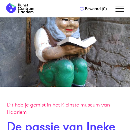
Naar
Bewaard (
0
)
de
inhoud
springen
Dit heb je gemist in het Kleinste museum van
Haarlem
De passie van Ineke